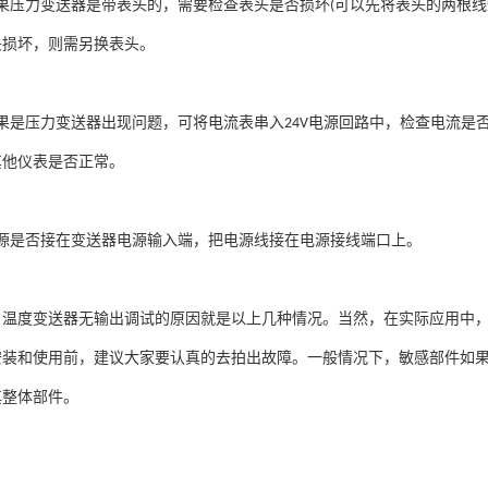
果压力变送器是带表头的，需要检查表头是否损坏
可以先将表头的两根线
(
头损坏，则需另换表头。
果是压力变送器出现问题，可将电流表串入
电源回路中，检查电流是
24V
其他仪表是否正常。
源是否接在变送器电源输入端，把电源线接在电源接线端口上。
温度变送器无输出调试的原因就是以上几种情况。当然，在实际应用中
安装和使用前，建议大家要认真的去拍出故障。一般情况下，敏感部件如
其整体部件。