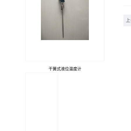
上
干簧式液位温度计