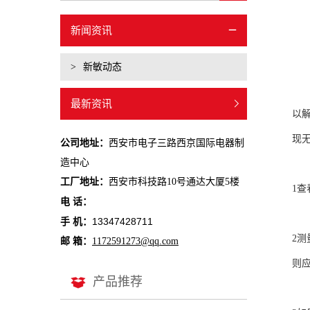
新闻资讯
>
新敏动态
最新资讯
以
现
公司地址：
西安市电子三路西京国际电器制
造中心
工厂地址：
西安市科技路10号通达大厦5楼
1
查
电 话：
13347428711
手 机：
2
测
邮 箱：
1172591273@qq.com
则
产品推荐