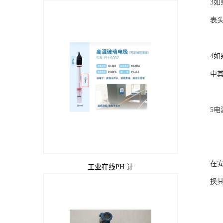
3
如
表
4
如
中
5
电
在
工业在线PH 计
换