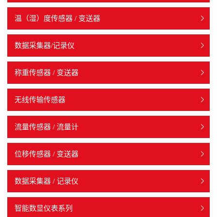
温（湿）度传感器 / 变送器
数据采集器/记录仪
称重传感器 / 变送器
无线传输传感器
流量传感器 / 流量计
位移传感器 / 变送器
数据采集器 / 记录仪
智能数显仪表系列