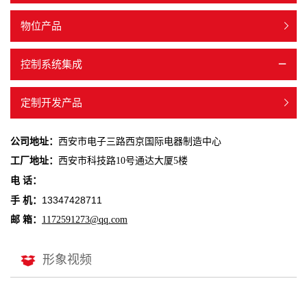
物位产品
控制系统集成
定制开发产品
公司地址：
西安市电子三路西京国际电器制造中心
工厂地址：
西安市科技路10号通达大厦5楼
电 话：
13347428711
手 机：
邮 箱：
1172591273@qq.com
形象视频