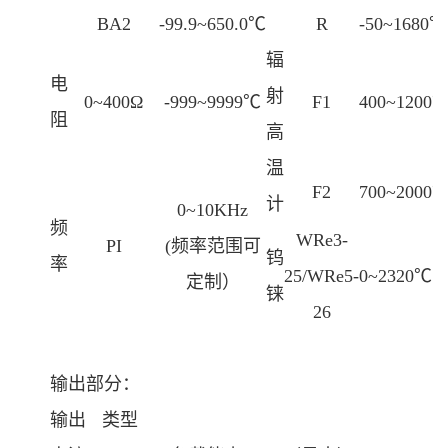
BA2
-99.9~650.0℃
R
-50~1680℃
辐
电
射
0~400Ω
-999~9999℃
F1
400~1200
阻
高
温
F2
700~2000
计
0~10KHz
频
WRe3-
PI
(频率范围可
钨
率
25/WRe5-
0~2320℃
定制）
铼
26
输出部分：
输出
类型