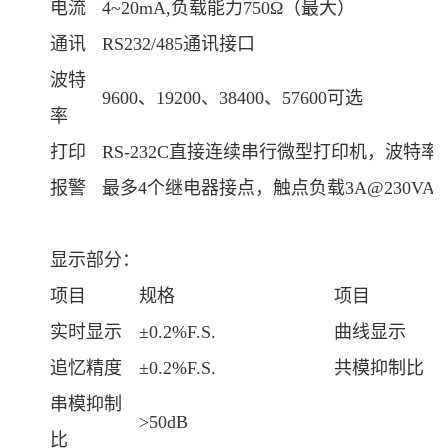
电流
4~20mA,负载能力750Ω（最大）
通讯
RS232/485通讯接口
波特
9600、19200、38400、57600可选
率
打印
RS-232C直接连续串行微型打印机，波特率12
报警
最多4个继电器接点，触点负载
3A@230VAC
显示部分：
项目
规格
项目
实时显示
±0.2%F.S.
曲线显示
追忆精度
±0.2%F.S.
共模抑制比
串模抑制
>50dB
比