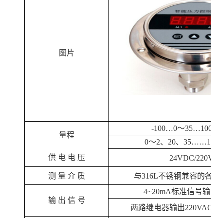
图片
-100…0～35…100
量程
0～2、20、35……10
供
电
电
压
24VDC/220V
测
量 介 质
与
316L不锈钢兼容的各
4~20mA标准信号输
输
出 信 号
两路继电器输出
220VAC 