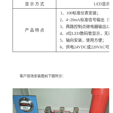
显
示 方 式
LED
显示
1、
100标准仪表安装
；
2、
4~20mA标准信号输出（
3、
两路控制点继电器输出
220
产
品
特
点
4、
4位LED数码管显示，无
5
、
轴向安装，使用方便
；
6、
供电
24VDC或220VAC可
客户现场安装图如下图所示：